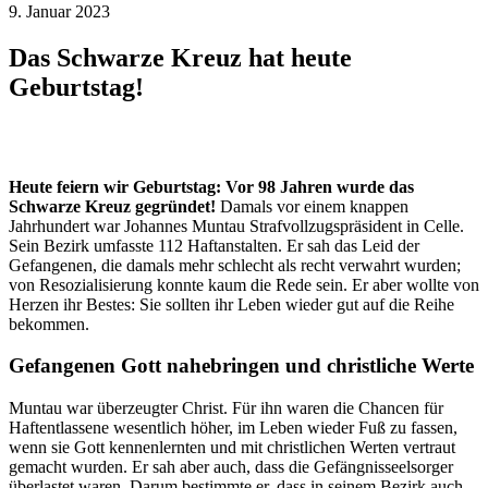
9. Januar 2023
Das Schwarze Kreuz hat heute
Geburtstag!
Heute feiern wir Geburtstag: Vor 98 Jahren wurde das
Schwarze Kreuz gegründet!
Damals vor einem knappen
Jahrhundert war Johannes Muntau Strafvollzugspräsident in Celle.
Sein Bezirk umfasste 112 Haftanstalten. Er sah das Leid der
Gefangenen, die damals mehr schlecht als recht verwahrt wurden;
von Resozialisierung konnte kaum die Rede sein. Er aber wollte von
Herzen ihr Bestes: Sie sollten ihr Leben wieder gut auf die Reihe
bekommen.
Gefangenen Gott nahebringen und christliche Werte
Muntau war überzeugter Christ. Für ihn waren die Chancen für
Haftentlassene wesentlich höher, im Leben wieder Fuß zu fassen,
wenn sie Gott kennenlernten und mit christlichen Werten vertraut
gemacht wurden. Er sah aber auch, dass die Gefängnisseelsorger
überlastet waren. Darum bestimmte er, dass in seinem Bezirk auch