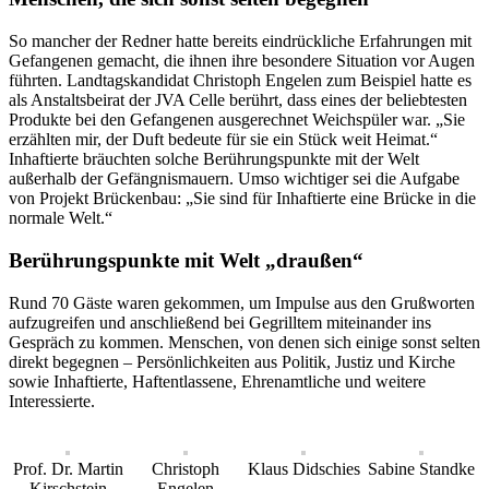
So mancher der Redner hatte bereits eindrückliche Erfahrungen mit
Gefangenen gemacht, die ihnen ihre besondere Situation vor Augen
führten. Landtagskandidat Christoph Engelen zum Beispiel hatte es
als Anstaltsbeirat der JVA Celle berührt, dass eines der beliebtesten
Produkte bei den Gefangenen ausgerechnet Weichspüler war. „Sie
erzählten mir, der Duft bedeute für sie ein Stück weit Heimat.“
Inhaftierte bräuchten solche Berührungspunkte mit der Welt
außerhalb der Gefängnismauern. Umso wichtiger sei die Aufgabe
von Projekt Brückenbau: „Sie sind für Inhaftierte eine Brücke in die
normale Welt.“
Berührungspunkte mit Welt „draußen“
Rund 70 Gäste waren gekommen, um Impulse aus den Grußworten
aufzugreifen und anschließend bei Gegrilltem miteinander ins
Gespräch zu kommen. Menschen, von denen sich einige sonst selten
direkt begegnen – Persönlichkeiten aus Politik, Justiz und Kirche
sowie Inhaftierte, Haftentlassene, Ehrenamtliche und weitere
Interessierte.
Prof. Dr. Martin
Christoph
Klaus Didschies
Sabine Standke
Kirschstein
Engelen